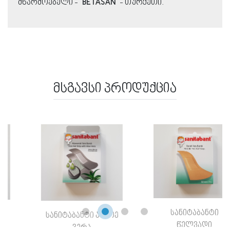
მწარმოებელი -
"BETASAN"
- თურქეთი.
მსგავსი პროდუქცია
სანიტაბანტი
სანიტაბანტი ალოე
წელვადი
ვერა